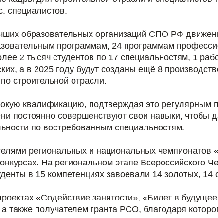
с. специалистов.
лучших образовательных организаций СПО РФ движ
разовательным программам, 24 программам професси
лее 2 тысяч студентов по 17 специальностям, 1 раб
ких, а в 2025 году будут созданы ещё 8 производст
по строительной отрасли.
окую квалификацию, подтверждая это регулярным 
Они постоянно совершенствуют свои навыки, чтобы д
льности по востребованным специальностям.
телями региональных и национальных чемпионатов
конкурсах. На региональном этапе Всероссийского 
енты в 15 компетенциях завоевали 14 золотых, 14 
проектах «Содействие занятости», «Билет в будуще
а также получателем гранта РСО, благодаря которо