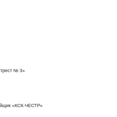
трест № 3»
ойщик «КСК-ЧЕСТР»