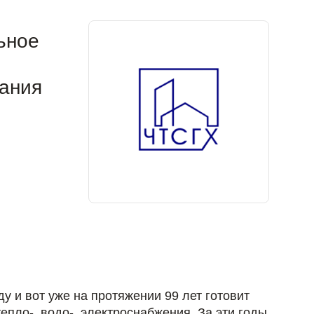
ьное
вания
у и вот уже на протяжении 99 лет готовит
пло-, водо-, электроснабжения. За эти годы