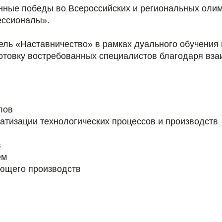
нные победы во Всероссийских и региональных оли
ессионалы».
ль «Наставничество» в рамках дуального обучения 
готовку востребованных специалистов благодаря вз
лов
атизации технологических процессов и производств
в
ем
ающего производств