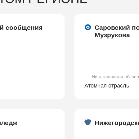
ей сообщения
Саровский по
Музрукова
Нижегородская област
Атомная отрасль
лледж
Нижегородск