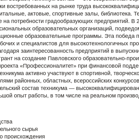
ки востребованных на рынке труда высококвалифици
читальные, актовые, спортивные залы, библиотека. 
 на потребности градообразующих предприятий. В 2
ссиональных образовательных организаций, подведо
ционные образовательные программы. Эта победа по
абочих и специалистов для высокотехнологичных пр
агодаря заинтересованность предприятий в выпускн
 грант на создание Павловского образовательно-прои
проекта «Профессионалитет» при финансовой подд
хникума активно участвуют в спортивной, творческо
елями районных, областных, всероссийских конкурсо
тельский состав техникума — высококвалифициров
шой опыт работы, в том числе на реальном произво
дства
тельного сырья
го происхождения