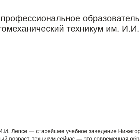
 профессиональное образовател
омеханический техникум им. И.И.
И.И. Лепсе — старейшее учебное заведение Нижегоро
ный возраст, техникум сейчас — это современная об