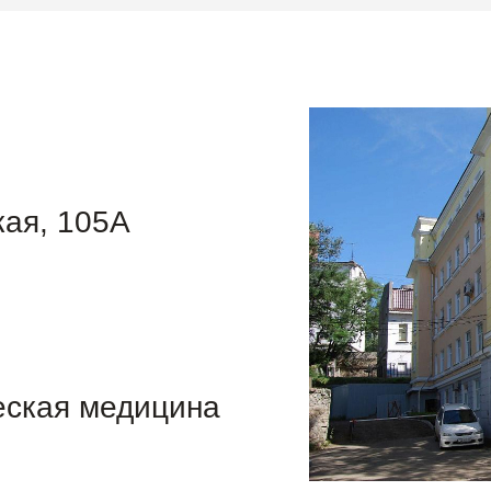
кая, 105А
еская медицина