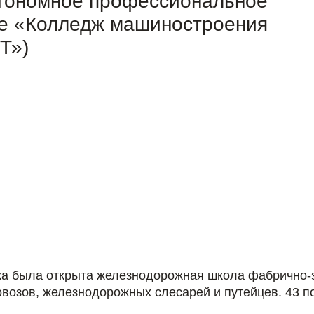
втономное профессиональное
е «Колледж машиностроения
Т»)
чка была открыта железнодорожная школа фабрично-з
озов, железнодорожных слесарей и путейцев. 43 по