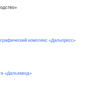
одство»
играфический комплекс «Дальпресс»
та «Дальзавод»