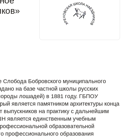
ьное
иков»
ле Слобода Бобровского муниципального
здано на базе частной школы русских
породы лошадей) в 1881 году. ГБПОУ
орый является памятником архитектуры конца
ют выпускников на практику с дальнейшим
ХШН является единственным учебным
профессиональной образовательной
его профессионального образования