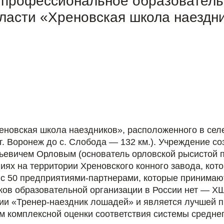
 профессиональное образовател
ласти «Хреновская школа наездн
реновская школа наездников», расположенного в се
г. Воронеж до с. Слобода — 132 км.). Учреждение со
рьевичем Орловым (основатель орловской рысистой 
ях на территории Хреновского конного завода, кот
ет с 50 предприятиями-партнерами, которые принима
ков образовательной организации в России нет — 
ии «Тренер-наездник лошадей» и является лучшей 
ям комплексной оценки соответствия системы средн