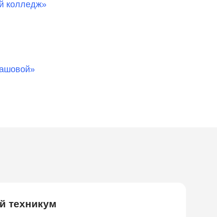
й колледж»
машовой»
й техникум