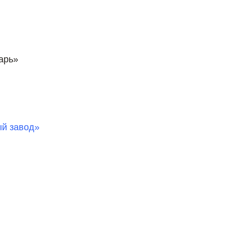
арь»
ый завод»