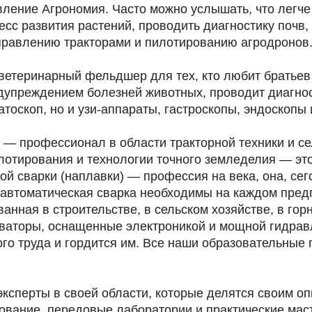
ление Агрономия. Часто можно услышать, что легче 
есс развития растений, проводить диагностику почв
управлению тракторами и пилотированию агродронов
ветеринарный фельдшер для тех, кто любит братье
дупреждением болезней животных, проводит диагнос
атоскоп, но и узи-аппараты, гастроскопы, эндоскопы
а — профессионал в области тракторной техники и 
отирования и технологии точного земледелия — это
ой сварки (наплавки) — профессия на века, она, се
луавтоматическая сварка необходимы на каждом пре
нная в строительстве, в сельском хозяйстве, в гор
ваторы, оснащенные электроникой и мощной гидравл
ого труда и гордится им. Все наши образовательные
сперты в своей области, которые делятся своим о
дование, передовые лаборатории и практические мас