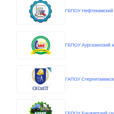
ГБПОУ Нефтекамский
ГБПОУ Аургазинский 
ГАПОУ Стерлитамакски
ГБПОУ Башкирский се