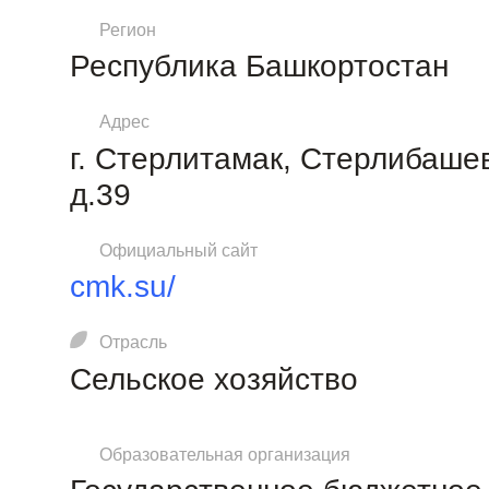
Регион
Республика Башкортостан
Адрес
г. Стерлитамак, Стерлибашев
д.39
Официальный сайт
cmk.su/
Отрасль
Сельское хозяйство
Образовательная организация