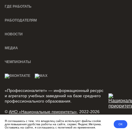
ГДЕ РАБОТАТЬ
РАБОТОДАТЕЛЯМ
НОВОСТИ
МЕДИА
ЧЕМПИОНАТЫ
«Профессионалитет» — информационный ресурс
и агрегатор учебных заведений на базе среднего
профессионального образования.
©
АНО «Национальные приоритеты»
, 2022-2026
Я соглашаюсь с тем, что владелец сайта использует файлы cookie
Политика конфиденциальности
Пользовательское соглашение
для повышения удобства работы на сайте, сервис Яндекс.Метрика.
ОК
Оставаясь на сайте, я соглашаюсь с политикой их применения.