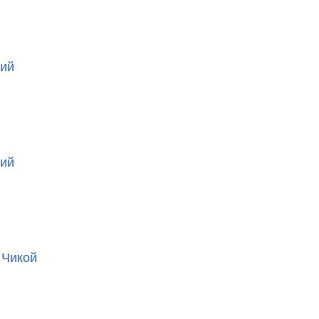
кий
кий
 Чикой