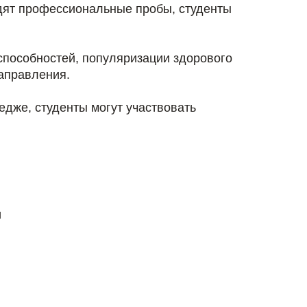
одят профессиональные пробы, студенты
 способностей, популяризации здорового
направления.
дже, студенты могут участвовать
и