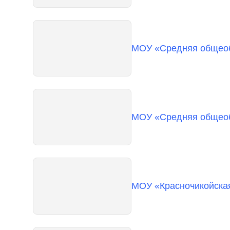
МОУ «Средняя общеобр
МОУ «Средняя общеобр
МОУ «Красночикойская