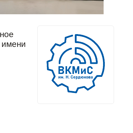
ьное
 имени