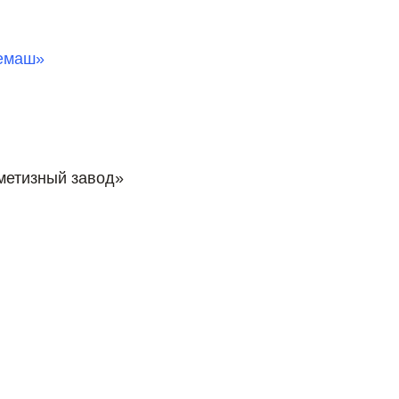
емаш»
метизный завод»