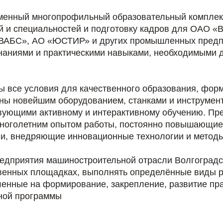
енный многопрофильный образовательный комплекс
й и специальностей и подготовку кадров для ОАО 
«ВАБС», АО «ЮСТИР» и других промышленных предпр
наниями и практическими навыками, необходимыми 
 все условия для качественного образования, фо
ены новейшим оборудованием, станками и инструмен
твующими активному и интерактивному обучению. П
ноголетним опытом работы, постоянно повышающи
ли, внедряющие инновационные технологии и методы
дприятия машиностроительной отрасли Волгоградс
твенных площадках, выполнять определённые виды р
енные на формирование, закрепление, развитие пра
ной программы