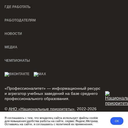
ГДЕ РАБОТАТЬ
РАБОТОДАТЕЛЯМ
НОВОСТИ
МЕДИА
ЧЕМПИОНАТЫ
«Профессионалитет» — информационный ресурс
и агрегатор учебных заведений на базе среднего
профессионального образования.
©
АНО «Национальные приоритеты»
, 2022-2026
Я соглашаюсь с тем, что владелец сайта использует файлы cookie
Политика конфиденциальности
Пользовательское соглашение
для повышения удобства работы на сайте, сервис Яндекс.Метрика.
ОК
Оставаясь на сайте, я соглашаюсь с политикой их применения.