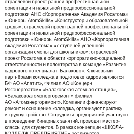
отраслевой проект ранней профессиональной
ориентации и начальной предпрофессиональной
подготовки АНО «Корпоративная Академия Росатома»
«Юниоры AtomSkills» «Конструкторы образовательной
среды»; отраслевой проект ранней профессиональной
ориентации и начальной предпрофессиональной
подготовки «Юниоры AtomSkills» АНО «Корпоративная
Академия Росатома» «7 ступеней успешной
организации смены для школьников»; отраслевой
проект Росатома в области корпоративно-социальной
ответственности и волонтерства в команде «Развитие
кадрового потенциала г. Балаково». Ключевыми
партнёрами колледжа в подготовке кадров являются
БФ АО «Апатит», Филиал АО «Концерн
Росэнергоатом» «Балаковская атомная станция»,
«Балаковоатомэнергоремонт» филиал
АО «Атомэнергоремонт». Компании финансируют
ремонт и оснащение колледжа, организуют практику
и трудоустройство. Сотрудники предприятий участвуют
в проведении бинарных занятий, проводят мастер-
классы для студентов. В рамках концепции «ШКОЛА-
КОЛЛЕДЖ-ПРЕДПРИЯТИЕ» реализуется