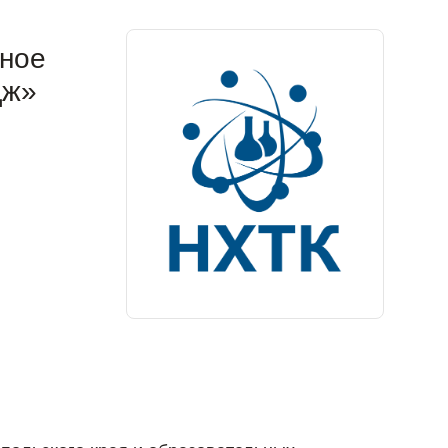
ьное
дж»