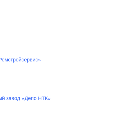
Ремстройсервис»
й завод «Депо НТК»