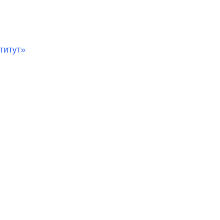
титут»