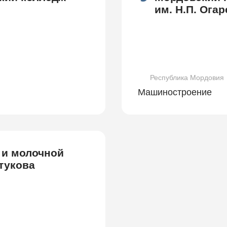
им. Н.П. Огар
Республика Мордовия
Машиностроение
 и молочной
тукова