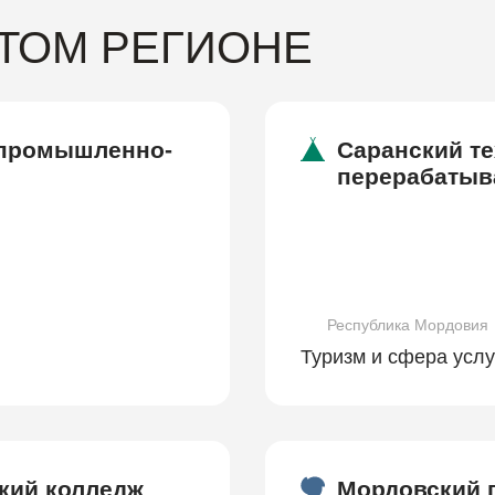
ЭТОМ РЕГИОНЕ
 промышленно-
Саранский т
перерабаты
Республика Мордовия
Туризм и сфера услу
кий колледж
Мордовский 