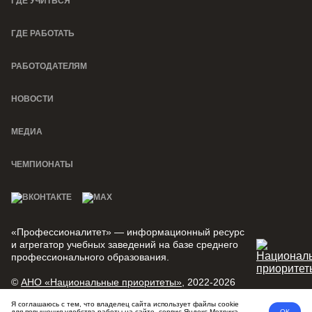
ГДЕ УЧИТЬСЯ
ГДЕ РАБОТАТЬ
РАБОТОДАТЕЛЯМ
НОВОСТИ
МЕДИА
ЧЕМПИОНАТЫ
«Профессионалитет» — информационный ресурс
и агрегатор учебных заведений на базе среднего
профессионального образования.
©
АНО «Национальные приоритеты»
, 2022-2026
Я соглашаюсь с тем, что владелец сайта использует файлы cookie
Политика конфиденциальности
Пользовательское соглашение
для повышения удобства работы на сайте, сервис Яндекс.Метрика.
ОК