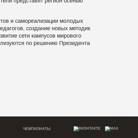
тели представят регион осенью
нтов и самореализации молодых
едагогов, создание новых методик
звитие сети кампусов мирового
ализуются по решению Президента
А
ЧЕМПИОНАТЫ