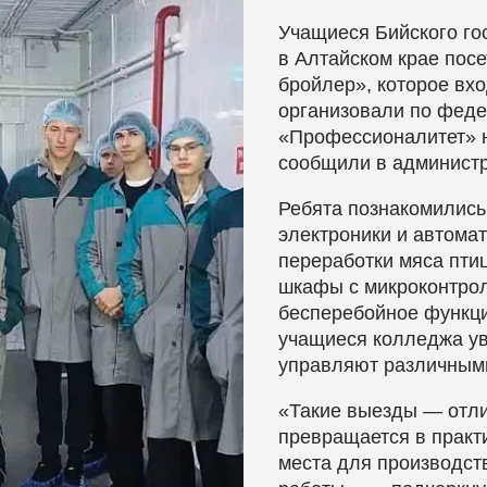
Учащиеся Бийского го
в Алтайском крае пос
бройлер», которое вхо
организовали по феде
«Профессионалитет» н
сообщили в администр
Ребята познакомились
электроники и автомат
переработки мяса пти
шкафы с микроконтро
бесперебойное функц
учащиеся колледжа ув
управляют различным
«Такие выезды — отли
превращается в практ
места для производст